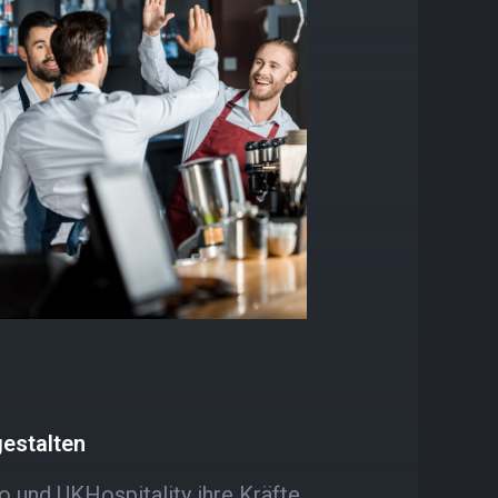
estalten
 und UKHospitality ihre Kräfte,