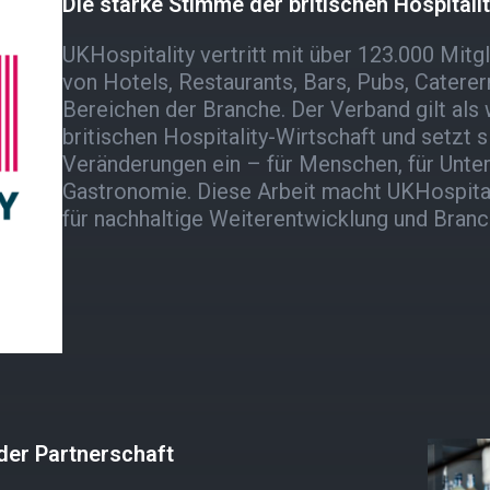
Die starke Stimme der britischen Hospital
UKHospitality vertritt mit über 123.000 Mitg
von Hotels, Restaurants, Bars, Pubs, Caterer
Bereichen der Branche. Der Verband gilt als
britischen Hospitality-Wirtschaft und setzt si
Veränderungen ein – für Menschen, für Unte
Gastronomie. Diese Arbeit macht UKHospital
für nachhaltige Weiterentwicklung und Bran
der Partnerschaft